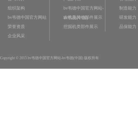
组织架构
bv韦德中国官方网站-
制造能力
bv韦德中国官方网站
农机及其他部件展示
研发能力
bv韦德(中国)
荣誉资质
挖掘机类部件展示
品保能力
企业风采
Copyright © 2015 bv韦德中国官方网站-bv韦德(中国) 版权所有