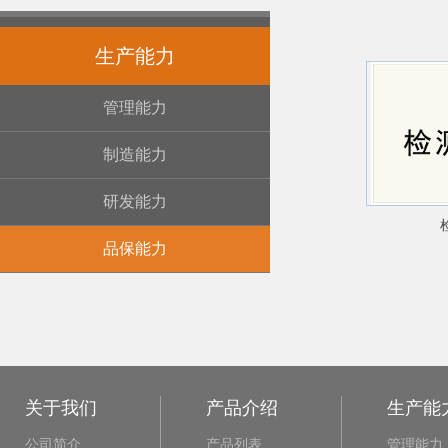
生产能力
管理能力
制造能力
研发能力
品保能力
关于我们
产品介绍
生产能
公司简介
产品列表
管理能力