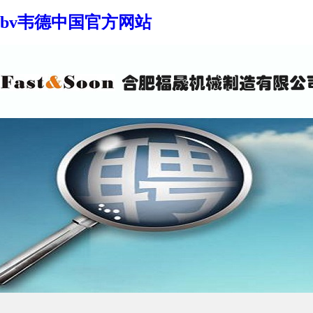
bv韦德中国官方网站