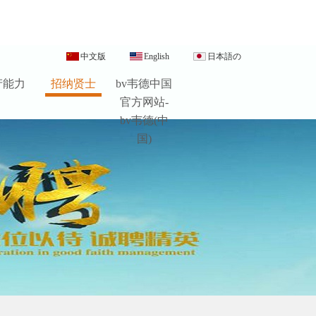
中文版
English
日本語の
产能力
招纳贤士
bv韦德中国
官方网站-
bv韦德(中
国)