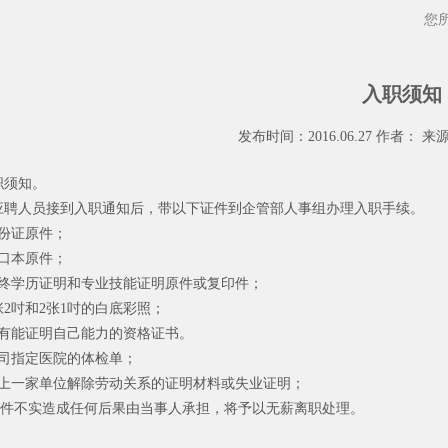
您
入职须知
发布时间：2016.06.27 作者： 来
职须知。
应聘人员接到入职通知后，带以下证件到企管部人事组办理入职手续。
身份证原件；
户口本原件；
最终学历证明和专业技能证明原件或复印件；
3张2吋和2张1吋的白底彩照；
所有能证明自己能力的资格证书。
公司指定医院的体检单；
与上一家单位解除劳动关系的证明材料或失业证明；
件不实造成任何后果由当事人承担，将予以无薪离职处理。