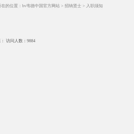
所在的位置：
bv韦德中国官方网站
>
招纳贤士
>
入职须知
源： 访问人数：9884