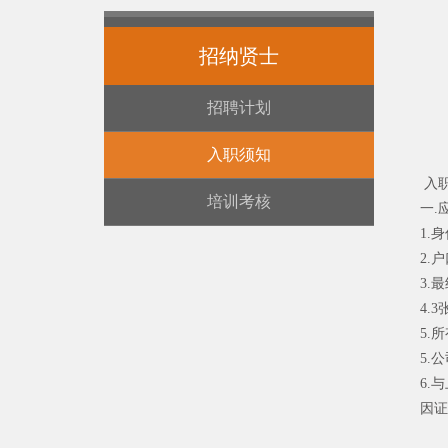
招纳贤士
招聘计划
入职须知
入
培训考核
一.
1.
2.
3.
4.
5.
5.
6.
因证