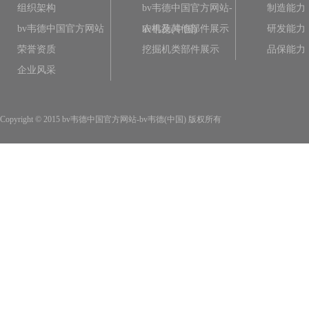
组织架构
bv韦德中国官方网站-
制造能力
bv韦德中国官方网站
农机及其他部件展示
研发能力
bv韦德(中国)
荣誉资质
挖掘机类部件展示
品保能力
企业风采
Copyright © 2015 bv韦德中国官方网站-bv韦德(中国) 版权所有