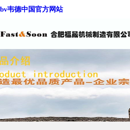
bv韦德中国官方网站